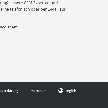
atung? Unsere CRM-Experten und
erne telefonisch oder per E-Mail zur
vice-Team:
language
tzerklärung
Impressum
English