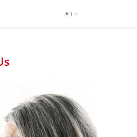
de
|
en
Us