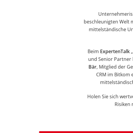
Unternehmerisc
beschleunigten Welt m
mittelständische U
Beim
ExpertenTalk
„
und Senior Partner
Bär
, Mitglied der 
CRM im Bitkom e.
mittelständisc
Holen Sie sich wertv
Risiken