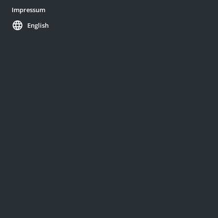
Impressum
language
English